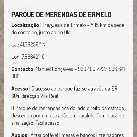
PARQUE DE MERENDAS DE ERMELO
Localização
| Freguesia de Ermelo - A 15 km da sede
do concelho, junto ao rio Olo
Lat: 41,36256° N
Lon: 7,89642° O
Contacto
: Manuel Gonçalves – 960 400 222/ 966 641
386
Acesso
| O acesso ao parque faz-se através da ER
304, direcção Vila Real
O Parque de merendas fica do lado direito da estrada,
descendo por um estradão em paralelo. Tem placa de
sinalização. Fácil acesso
Apoios
| Água potável | mesas e bancos | grelhadores