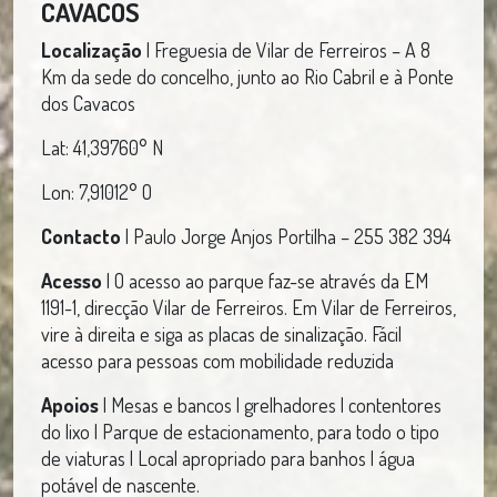
CAVACOS
Localização
| Freguesia de Vilar de Ferreiros – A 8
Km da sede do concelho, junto ao Rio Cabril e à Ponte
dos Cavacos
Lat: 41,39760° N
Lon: 7,91012° O
Contacto
| Paulo Jorge Anjos Portilha – 255 382 394
Acesso
| O acesso ao parque faz-se através da EM
1191-1, direcção Vilar de Ferreiros. Em Vilar de Ferreiros,
vire à direita e siga as placas de sinalização. Fácil
acesso para pessoas com mobilidade reduzida
Apoios
| Mesas e bancos | grelhadores | contentores
do lixo | Parque de estacionamento, para todo o tipo
de viaturas | Local apropriado para banhos | água
potável de nascente.