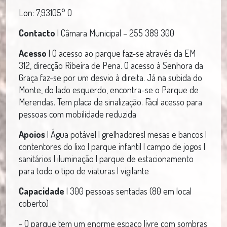
Lon: 7,93105° O
Contacto
| Câmara Municipal – 255 389 300
Acesso
| O acesso ao parque faz-se através da EM
312, direcção Ribeira de Pena. O acesso à Senhora da
Graça faz-se por um desvio à direita. Já na subida do
Monte, do lado esquerdo, encontra-se o Parque de
Merendas. Tem placa de sinalização. Fácil acesso para
pessoas com mobilidade reduzida
Apoios
| Água potável | grelhadores| mesas e bancos |
contentores do lixo | parque infantil | campo de jogos |
sanitários | iluminação | parque de estacionamento
para todo o tipo de viaturas | vigilante
Capacidade
| 300 pessoas sentadas (80 em local
coberto)
- O parque tem um enorme espaço livre com sombras