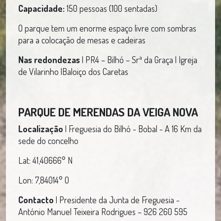
Capacidade:
150 pessoas (100 sentadas)
O parque tem um enorme espaço livre com sombras
para a colocação de mesas e cadeiras
Nas redondezas
| PR4 – Bilhó – Srª da Graça | Igreja
de Vilarinho |Baloiço dos Caretas
PARQUE DE MERENDAS DA VEIGA NOVA
Localização
| Freguesia do Bilhó - Bobal - A 16 Km da
sede do concelho
Lat: 41,40666° N
Lon: 7,84014° O
Contacto
| Presidente da Junta de Freguesia -
António Manuel Teixeira Rodrigues – 926 260 595