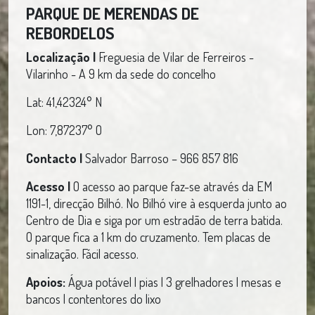
PARQUE DE MERENDAS DE
REBORDELOS
Localização |
Freguesia de Vilar de Ferreiros -
Vilarinho - A 9 km da sede do concelho
Lat: 41,42324° N
Lon: 7,87237° O
Contacto |
Salvador Barroso – 966 857 816
Acesso |
O acesso ao parque faz-se através da EM
1191-1, direcção Bilhó. No Bilhó vire à esquerda junto ao
Centro de Dia e siga por um estradão de terra batida.
O parque fica a 1 km do cruzamento. Tem placas de
sinalização. Fácil acesso.
Apoios:
Água potável | pias | 3 grelhadores | mesas e
bancos | contentores do lixo