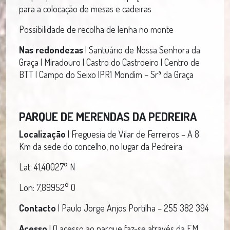
para a colocação de mesas e cadeiras
Possibilidade de recolha de lenha no monte
Nas redondezas
| Santuário de Nossa Senhora da
Graça | Miradouro | Castro do Castroeiro | Centro de
BTT | Campo do Seixo |PR1 Mondim – Srª da Graça
PARQUE DE MERENDAS DA PEDREIRA
Localização
| Freguesia de Vilar de Ferreiros – A 8
Km da sede do concelho, no lugar da Pedreira
Lat: 41,40027° N
Lon: 7,89952° O
Contacto
| Paulo Jorge Anjos Portilha – 255 382 394
Acesso
| O acesso ao parque faz-se através da EM