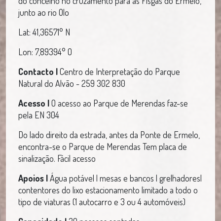
do concelho no cruzamento para as Fisgas do Ermelo,
junto ao rio Olo
Lat: 41,36571° N
Lon: 7,89394° O
Contacto |
Centro de Interpretação do Parque
Natural do Alvão - 259 302 830
Acesso |
O acesso ao Parque de Merendas faz-se
pela EN 304
Do lado direito da estrada, antes da Ponte de Ermelo,
encontra-se o Parque de Merendas Tem placa de
sinalização. Fácil acesso
Apoios |
Água potável | mesas e bancos | grelhadores|
contentores do lixo estacionamento limitado a todo o
tipo de viaturas (1 autocarro e 3 ou 4 automóveis)