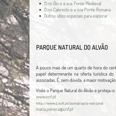
O rio Ôlo e a sua Ponte Medieval
O rio Cabresto e a sua Ponte Romana
Outros sítios especiais para explorar
PARQUE NATURAL DO ALVÃO
A pouco mais de um quarto de hora do cent
papel determinante na oferta turística do
associadas. É, sem dúvida, a maior motivação 
Visite o Parque Natural do Alvão e proteja-o
www.icnf.pt
http://www2.icnf.pt/portal/ap/p-nat/pnal
maria.pereira@icnf.pt